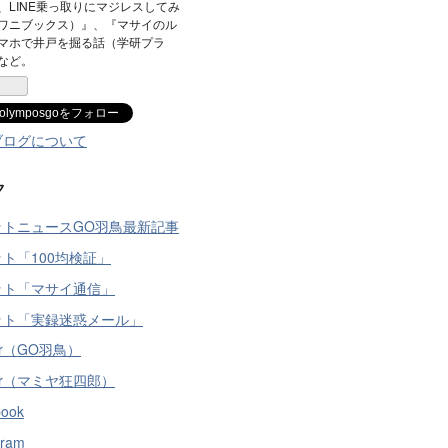
、LINE乗っ取りにマジレスしてみ
ワニブックス）』、『マサイのル
マホで井戸を掘る話（学研プラ
など。
olymposgoをフォロー
ブログについて
ク
ットニュースGO羽鳥最新記事
ト「100均検証」
ット「マサイ通信」
ット「実録迷惑メール」
ter（GO羽鳥）
tter（マミヤ狂四郎）
book
gram