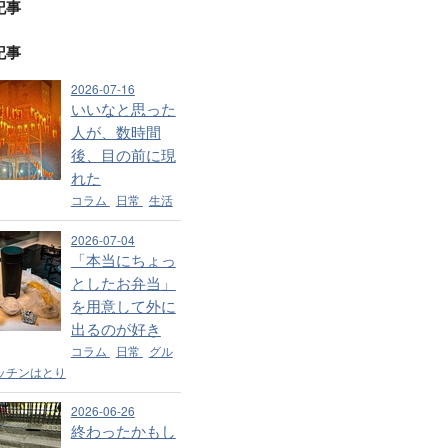
記事
記事
2026-07-16
いいなと思った
人が、数時間
後、目の前に現
れた
コラム
日常
生活
2026-07-04
「本当にちょっ
としたお弁当」
を用意して外に
出るのが好き
コラム
日常
グル
ッチンはとり
2026-06-26
終わったかもし