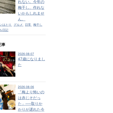
れない。今年の
梅干し、作れな
いかもしれませ
ん。
ンはとり
グルメ
日常
梅干し
ル日記
記事
2026-08-07
47歳になりまし
た
2026-08-06
「梅より怖いの
は赤じそだっ
た」──取りか
かりが遅れた今