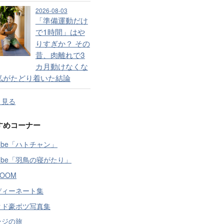
2026-08-03
「準備運動だけ
で1時間」はや
りすぎか？ その
昔、肉離れで3
カ月動けなくな
私がたどり着いた結論
と見る
すめコーナー
Tube「ハトチャン」
Tube「羽鳥の寝がたり」
OOM
ディーネート集
クド豪ボツ写真集
ンジの旅