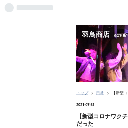
羽鳥商店
GO羽鳥
トップ
>
日常
>
【新型コ
2021
-
07
-
31
【新型コロナワクチ
だった