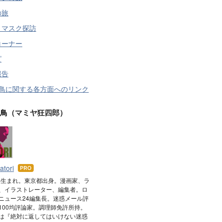
の旅
トマスク探訪
コーナー
ピ
報告
羽鳥に関する各方面へのリンク
羽鳥（マミヤ狂四郎）
atori
はて
なブ
9年生まれ。東京都出身。漫画家、ラ
、イラストレーター、編集者。ロ
ログ
ニュース24編集長。迷惑メール評
Pro
100均評論家。調理師免許所持。
は『絶対に返してはいけない迷惑