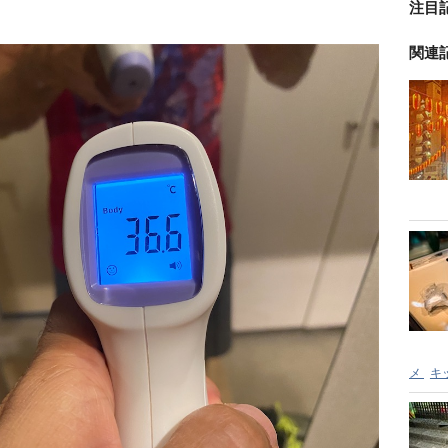
注目
関連
メ
キ