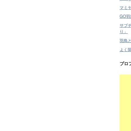
マミ
GO羽
サブ
り」
羽鳥と
よく
プロ