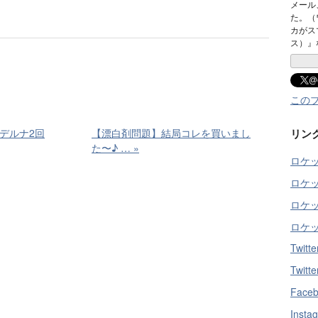
メール
た。（
カがス
ス）』
@
この
デルナ2回
【漂白剤問題】結局コレを買いまし
リン
た〜♪ …
»
ロケ
ロケッ
ロケ
ロケ
Twit
Twi
Face
Insta