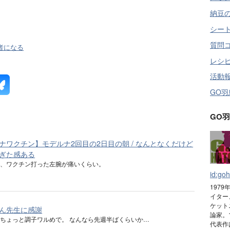
納豆
シー
質問
者になる
レシ
活動
GO
GO
ナワクチン】モデルナ2回目の2日目の朝 / なんとなくだけど
ぎた感ある
ろ、ワクチン打った左腕が痛いくらい。
id:goh
197
イター
ケット
ん先生に感謝
論家。
ちょっと調子ワルめで。 なんなら先週半ばくらいか…
代表作