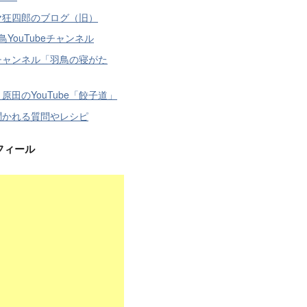
ヤ狂四郎のブログ（旧）
鳥YouTubeチャンネル
チャンネル「羽鳥の寝がた
原田のYouTube「餃子道」
聞かれる質問やレシピ
フィール