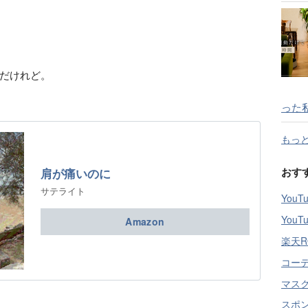
だけれど。
った
もっ
おす
肩が痛いのに
サテライト
You
You
Amazon
楽天R
コー
マス
スポ