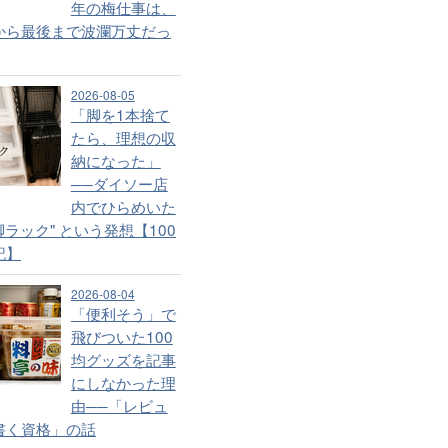
年の梅仕事は、
から最後まで波瀾万丈だっ
2026-08-05
「脚を1本捨て
たら、理想の収
納になった」
──ダイソー店
内でひらめいた
脚ラック" という発想【100
記】
2026-08-04
「便利そう」で
飛びついた100
均グッズを記事
にしなかった理
由──「レビュ
書く資格」の話