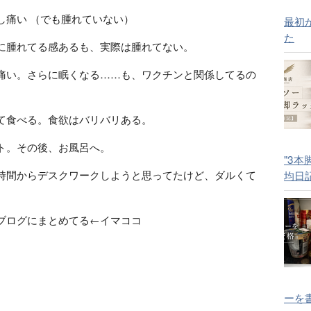
少し痛い （でも腫れていない）
最初
た
パンに腫れてる感あるも、実際は腫れてない。
うか痛い。さらに眠くなる……も、ワクチンと関係してるの
作って食べる。食欲はバリバリある。
トウト。その後、お風呂へ。
"3本
均日
この時間からデスクワークしようと思ってたけど、ダルくて
してブログにまとめてる←イマココ
ーを